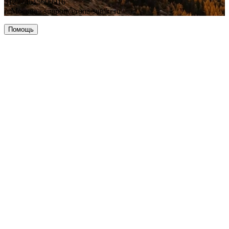
312774615600916
г. Москва · support@rona-sumki.ru
Помощь