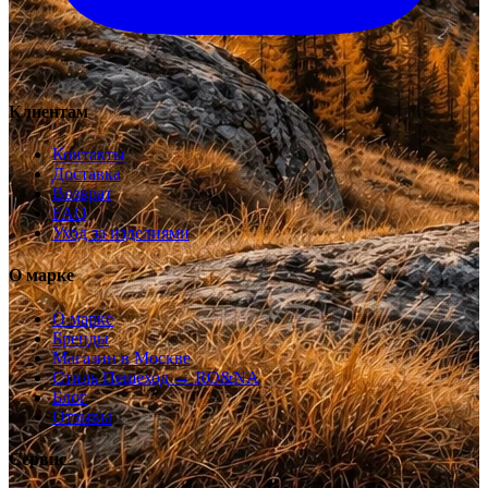
Клиентам
Контакты
Доставка
Возврат
FAQ
Уход за изделиями
О марке
О марке
Бренды
Магазин в Москве
Стиль Пешеход → RO&NA
Блог
Отзывы
Сервис