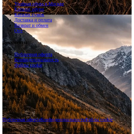
Удобная обувь в Москве
Каталог обуви
Каталог сумок
Доставка и оплата
Возврат и обмен
Опт
Документы
Публичная оферта
Конфиденциальность
Файлы cookie
Клиентам
О марке
Сервис
Документы
RO&NA
RO&NA S.R.L. 2026. Все права защищены.
Публичная оферта
Конфиденциальность
Файлы cookie
ИП Гришина Н.А. · ИНН 771522858484 · ОГРНИП